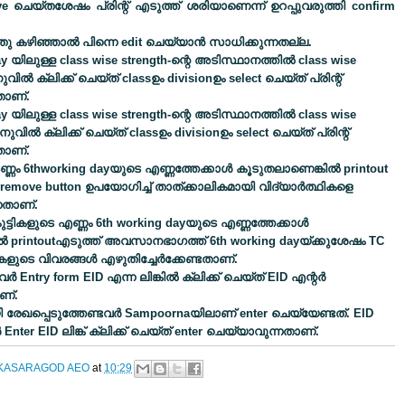
ve
ചെയ്തശേഷം പ്രിന്റ് എടുത്ത് ശരിയാണെന്ന് ഉറപ്പുവരുത്തി
confirm
asaragod at 11.00 am on 15/11/2017
ു കഴിഞ്ഞാല്‍ പിന്നെ
edit
ചെയ്യാന്‍ സാധിക്കുന്നതല്ല
.
ay
യിലുള്ള
class wise strength-
ന്റെ അടിസ്ഥാനത്തില്‍
class wise
വില്‍ ക്ലിക്ക് ചെയ്ത്
class
ഉം
division
ഉം
select
ചെയ്ത് പ്രിന്റ്
താണ്
.
ay
യിലുള്ള
class wise strength-
ന്റെ അടിസ്ഥാനത്തില്‍
class
w
ise
ുവില്‍ ക്ലിക്ക് ചെയ്ത്
class
ഉം
division
ഉം
select
ചെയ്ത് പ്രിന്റ്
താണ്
.
ണ്ണം
6thworking day
യുടെ എണ്ണത്തേക്കാള്‍ കൂടുതലാണെങ്കില്‍
printout
remove button
ഉപയോഗിച്ച് താത്ക്കാലികമായി വിദ്യാര്‍ത്ഥികളെ
്നതാണ്
.
കുട്ടികളുടെ എണ്ണം
6th working day
യുടെ എണ്ണത്തേക്കാള്‍
്‍
printout
എടുത്ത് അവസാനഭാഗത്ത്
6th working day
യ്ക്കുശേഷം
TC
കളുടെ വിവരങ്ങള്‍ എഴുതിച്ചേര്‍ക്കേണ്ടതാണ്
.
വര്‍
Entry form EID
എന്ന ലിങ്കില്‍ ക്ലിക്ക് ചെയ്ത്
EID
എന്റര്‍
ണ്
.
രേഖപ്പെടുത്തേണ്ടവര്‍
Sampoorna
യിലാണ്
enter
ചെയ്യേണ്ടത്
.
EID
‍
Enter EID
ലിങ്ക് ക്ലിക്ക് ചെയ്ത്
enter
ചെയ്യാവുന്നതാണ്
.
KASARAGOD AEO
at
10:29