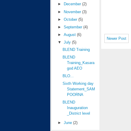
►
December
(2)
►
November
(3)
►
October
(5)
►
September
(4)
►
August
(6)
Newer Post
▼
July
(5)
BLEND Training
BLEND
Training_Kasara
god AEO
BLO...
Sixth Working day
Statement_SAM
POORNA
BLEND
Inauguration
_District level
►
June
(2)