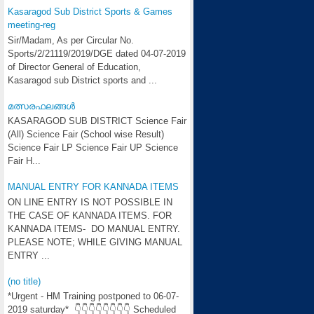
Kasaragod Sub District Sports & Games
meeting-reg
Sir/Madam, As per Circular No.
Sports/2/21119/2019/DGE dated 04-07-2019
of Director General of Education,
Kasaragod sub District sports and ...
മത്സരഫലങ്ങള്‍
KASARAGOD SUB DISTRICT Science Fair
(All) Science Fair (School wise Result)
Science Fair LP Science Fair UP Science
Fair H...
MANUAL ENTRY FOR KANNADA ITEMS
ON LINE ENTRY IS NOT POSSIBLE IN
THE CASE OF KANNADA ITEMS. FOR
KANNADA ITEMS- DO MANUAL ENTRY.
PLEASE NOTE; WHILE GIVING MANUAL
ENTRY ...
(no title)
*Urgent - HM Training postponed to 06-07-
2019 saturday* 👇👇👇👇👇👇👇👇 Scheduled