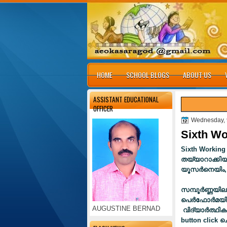
HOME
SCHOOL BLOGS
ABOUT US
ASSISTANT EDUCATIONAL
OFFICER
Wednesday, 
Sixth W
Sixth Working
തയ്യാറാക്കിയി
യൂസര്‍നെയിം,
സമ്പൂര്‍ണ്ണയ
പെര്‍ഫോര്‍മയ
AUGUSTINE BERNAD
വിദ്യാര്‍ത്ഥിക
button click
ചെ