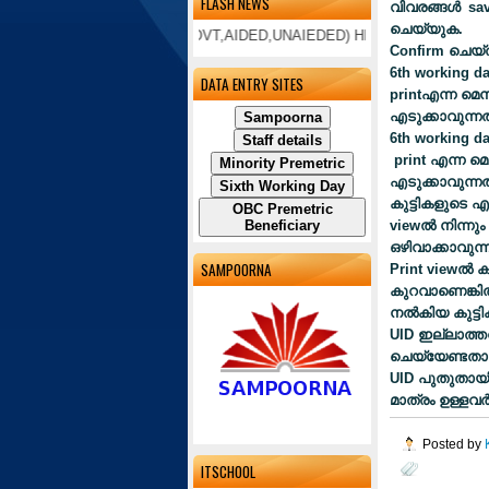
FLASH NEWS
വിവരങ്ങള്‍
sa
ചെയ്യുക
.
bdistrict LP/UP/HS(GOVT,AIDED,UNAIEDED) HM conference held at GHSS K
Confirm
ചെയ്ത
6th working d
DATA ENTRY SITES
print
എന്ന മെനു
എടുക്കാവുന്ന
Sampoorna
6th working d
Staff details
print
എന്ന മെന
Minority Premetric
എടുക്കാവുന്ന
Sixth Working Day
കുട്ടികളുടെ എ
OBC Premetric
view
ല്‍ നിന്നും
Beneficiary
ഒഴിവാക്കാവുന
SAMPOORNA
Print view
ല്‍ 
കുറവാണെങ്കില
നല്‍കിയ കുട്ടി
UID
ഇല്ലാത്ത
ചെയ്യേണ്ടതാ
UID
പുതുതായി 
മാത്രം ഉള്ളവര്
Posted by
ITSCHOOL