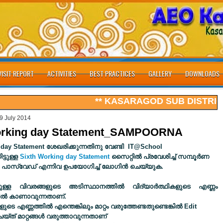
VISIT REPORT
ACTIVITIES
BEST PRACTICES
GALLERY
DOWNLOADS
** KASARAGOD SUB DISTRICT M
9 July 2014
orking day Statement_SAMPOORNA
 day Statement
ശേഖരിക്കുന്നതിനു വേണ്ടി IT@School
ട്ടുള്ള
Sixth Working day Statement
സൈറ്റില്‍ പ്രവേശിച്ച് സമ്പൂര്‍ണ
 പാസ്​​വേഡ് എന്നിവ ഉപയോഗിച്ച് ലോഗിന്‍ ചെയ്യുക.
ിലുള്ള വിവരങ്ങളുടെ അടിസ്ഥാനത്തില്‍ വിദ്യാര്‍ത്ഥികളുടെ എണ്ണം
ില്‍ കാണാവുന്നതാണ്
.
ളുടെ എണ്ണത്തില്‍ എന്തെങ്കിലും മാറ്റം വരുത്തേണ്ടതുണ്ടെങ്കില്‍
Edit
യ്ത് മാറ്റങ്ങള്‍ വരുത്താവുന്നതാണ്