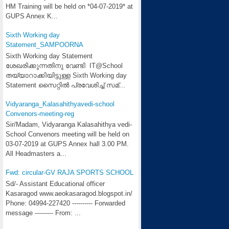
HM Training will be held on *04-07-2019* at
GUPS Annex K...
Sixth Working day
Statement_SAMPOORNA
Sixth Working day Statement
ശേഖരിക്കുന്നതിനു വേണ്ടി IT@School
തയ്യാറാക്കിയിട്ടുള്ള Sixth Working day
Statement സൈറ്റില്‍ പ്രവേശിച്ച് സമ്...
Vidyaranga_Kalasahithyavedi-school
Convenors-meeting-reg
Sir/Madam, Vidyaranga Kalasahithya vedi-
School Convenors meeting will be held on
03-07-2019 at GUPS Annex hall 3.00 PM.
All Headmasters a...
Fwd: circular-GV RAJA SPORTS SCHOOL
Sd/- Assistant Educational officer
Kasaragod www.aeokasaragod.blogspot.in/
Phone: 04994-227420 ---------- Forwarded
message --------- From: ...