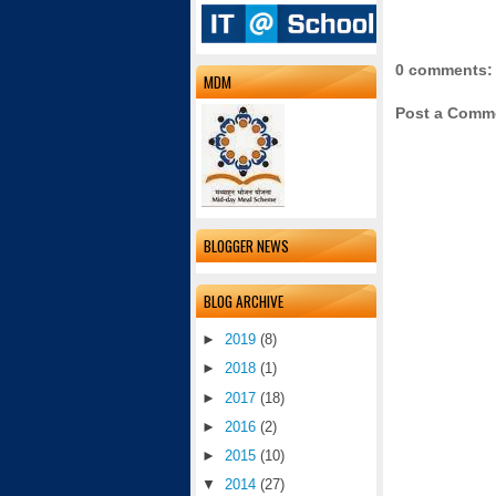
0 comments:
MDM
Post a Comm
BLOGGER NEWS
BLOG ARCHIVE
►
2019
(8)
►
2018
(1)
►
2017
(18)
►
2016
(2)
►
2015
(10)
▼
2014
(27)